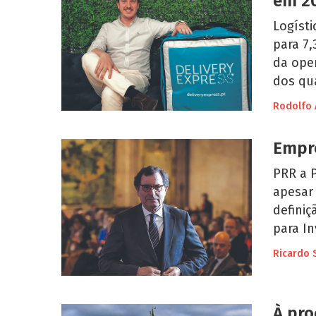
em 2
Logísti
para 7
da oper
dos qua
Rodolfo 
Empr
PRR a 
apesar
definiç
para I
Ricardo 
À pro