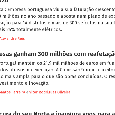
026
ca : Empresa portuguesa viu a sua faturação crescer 5
,3 milhões no ano passado e aposta num plano de e
ação para 14 distritos e mais de 300 veículos na sua f
is 25% totalmente elétricos.
Alexandre Reis
esas ganham 300 milhões com reafetaçã
Portugal mantém os 21,9 mil milhões de euros em fun
 dos atrasos na execução. A ComissãoEuropeia aceit
ão mais ampla para o que são obras concluídas. O res
nvestimento e Inovação.
Santos Ferreira
e
Vítor Rodrigues Oliveira
cura do seu Norte e inaugura voos para a