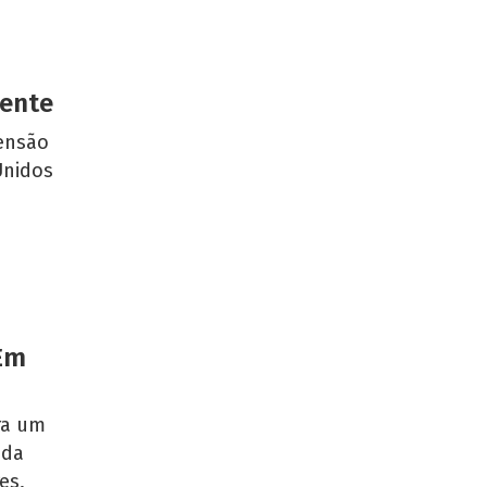
iente
ensão
Unidos
 Em
ra um
 da
es,