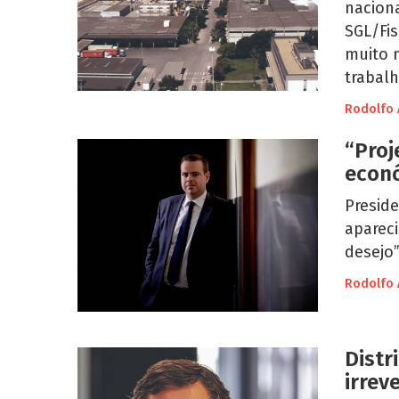
naciona
SGL/Fis
muito 
trabalh
Rodolfo 
“Proj
econó
Preside
apareci
desejo”
Rodolfo 
Distr
irrev