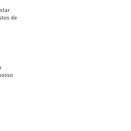
star
stos de
o
 nosso