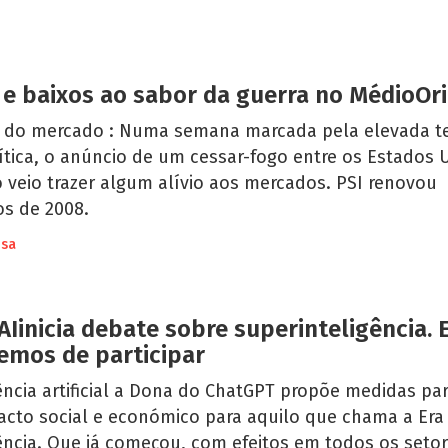
 e baixos ao sabor da guerra no MédioOr
e do mercado : Numa semana marcada pela elevada t
ítica, o anúncio de um cessar-fogo entre os Estados 
o veio trazer algum alívio aos mercados. PSI renovou
s de 2008.
usa
Iinicia debate sobre superinteligência.
emos de participar
ência artificial a Dona do ChatGPT propõe medidas pa
acto social e económico para aquilo que chama a Era
ência. Que já começou, com efeitos em todos os setor