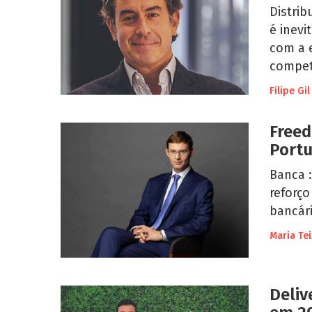
Distrib
é inev
com a 
compet
Filipe Gil
Freed
Portu
Banca 
reforço
bancár
Maria Tei
Deliv