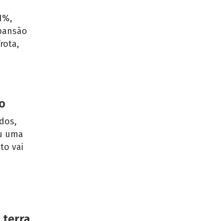
1%,
xpansão
rota,
o
dos,
ou uma
to vai
 terra