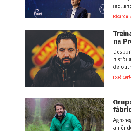
incluin
Ricardo 
Trei
na Pr
Despor
históri
de outr
José Car
Grupo
fábri
Agroneg
amêndo