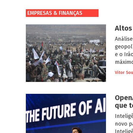
EMPRESAS & FINANÇAS
Altos
Anális
geopol
e o Irã
máximo
Vitor So
OpenA
que t
Intelig
novo p
Intelig