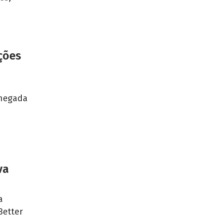
ções
chegada
va
a
Better