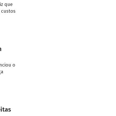
iz que
 custos
m
nciou o
ça
itas