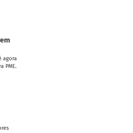
erem
é agora
ra PME.
ores