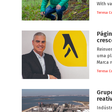
With va
Teresa C
Págin
cresc
Reinven
uma pl
Marca r
Teresa C
Grupo
reati
Indústr