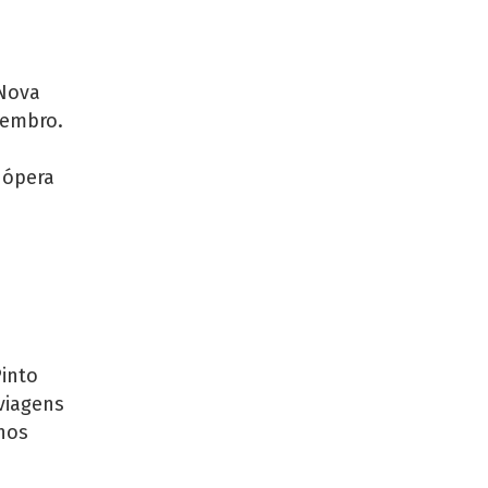
 Nova
etembro.
 ópera
Pinto
viagens
nos