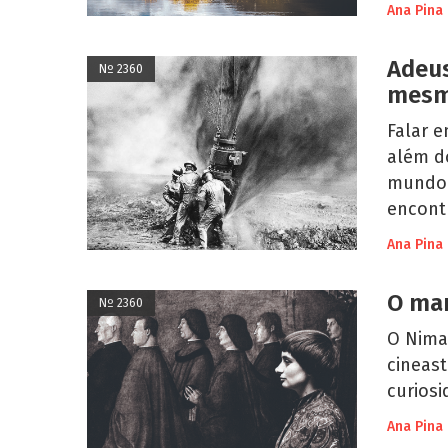
Ana Pina
Adeus
Nº 2360
mes
Falar e
além d
mundo 
encont
Ana Pina
O mar
Nº 2360
O Nimas
cineast
curiosi
Ana Pina