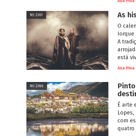
Ana Pina
As hi
Nº 2361
O calen
Iorque 
A trad
arrojad
está vi
Ana Pina
Pinto
Nº 2360
desti
É arte 
Lopes,
com es
quatro