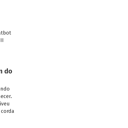
atbot
II
m do
undo
ecer.
iveu
 corda