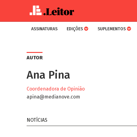
ASSINATURAS
EDIÇÕES
SUPLEMENTOS
Skip
to
main
AUTOR
content
Ana Pina
Coordenadora de Opinião
apina@medianove.com
NOTÍCIAS