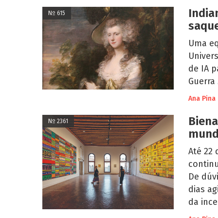
India
Nº 615
saque
Uma eq
Univers
de IA p
Guerra
Ana Pina
Biena
Nº 2361
mund
Até 22
continu
De dúvi
dias ag
da ince