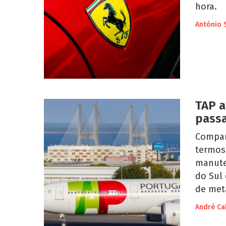
hora.
António 
TAP a
passa
Compan
termos 
manute
do Sul 
de met
André Ca