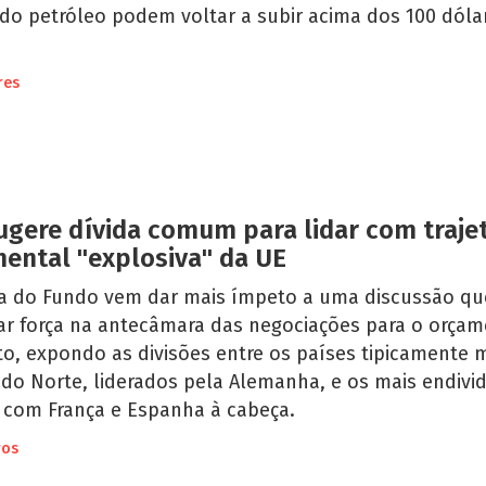
do petróleo podem voltar a subir acima dos 100 dóla
res
ugere dívida comum para lidar com traje
ental "explosiva" da UE
ta do Fundo vem dar mais ímpeto a uma discussão qu
ar força na antecâmara das negociações para o orça
o, expondo as divisões entre os países tipicamente 
 do Norte, liderados pela Alemanha, e os mais endivi
, com França e Espanha à cabeça.
ros