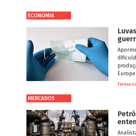
ECONOMIA
Luvas
guerr
Aporme
dificu
produç
Europe
Teresa C
MERCADOS
Petró
enten
Analis