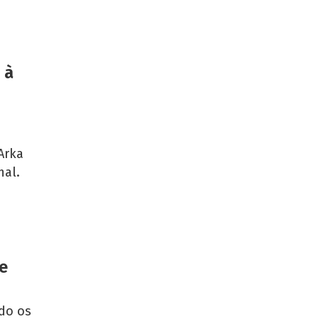
 à
,
Arka
nal.
e
ado os