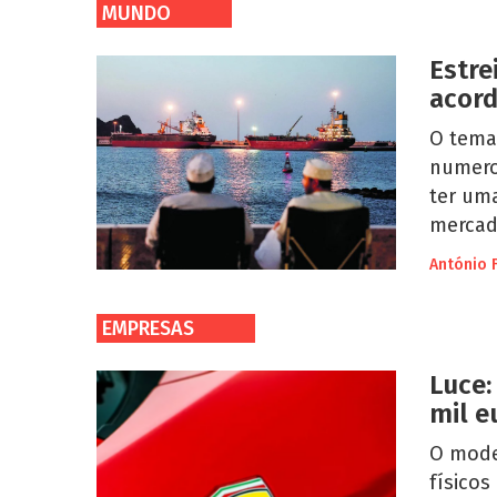
MUNDO
Estre
acord
O tema
numero
ter uma
mercad
António 
EMPRESAS
Luce:
mil e
O mode
físico