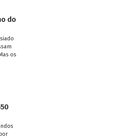
no do
asiado
ossam
 Mas os
550
andos
por