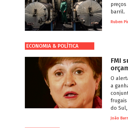
preços 
barril.
Ruben Pi
ECONOMIA & POLÍTICA
FMI s
orçam
O aler
a ganh
conjunt
frugais
do Sul
João Bar