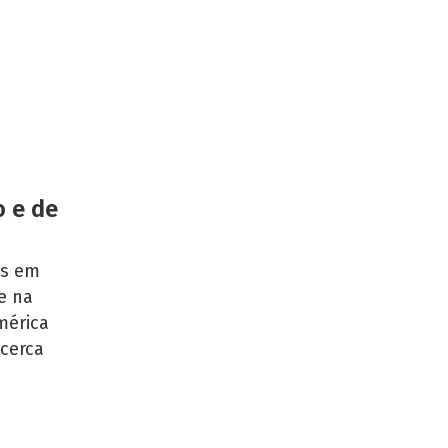
o e de
os em
e na
mérica
 cerca