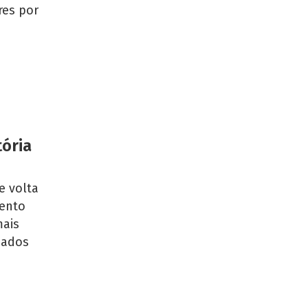
res por
tória
e volta
mento
mais
dados