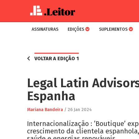
ASSINATURAS
EDIÇÕES
SUPLEMENTOS
Skip
to
main
VOLTAR A EDIÇÃO 1
content
Legal Latin Advisor
Espanha
Mariana Bandeira
/
26 Jan 2024
Internacionalização : ’Boutique’ e
crescimento da clientela espanhola,
saúde e energias renováveis.