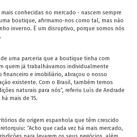
s mais conhecidas no mercado - nascem sempre
uma boutique, afirmamo-nos como tal, mas não
inho inverno. É um disruptivo, porque somos nós
.
de uma parceria que a boutique tinha com
 com quem já trabalhávamos individualmente
inanceiro e imobiliário, abraçou o nosso
ação existente. Com o Brasil, também temos
ições naturais para nós”, referiu Luís de Andrade
há mais de 15.
ritórios de origem espanhola que têm crescido
 retorquiu: “Acho que cada vez há mais mercado,
isdições para levarem os seus negócios, além