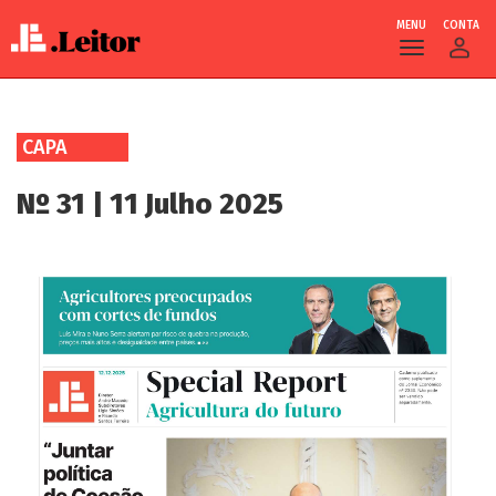
MENU
CONTA
Skip
to
CAPA
main
content
Nº 31 | 11 Julho 2025