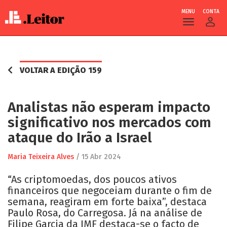
MENU
CONTA
Skip
to
main
VOLTAR A EDIÇÃO 159
content
Analistas não esperam impacto
significativo nos mercados com
ataque do Irão a Israel
Maria Teixeira Alves
/
15 Abr 2024
“As criptomoedas, dos poucos ativos
financeiros que negoceiam durante o fim de
semana, reagiram em forte baixa”, destaca
Paulo Rosa, do Carregosa. Já na análise de
Filipe Garcia da IMF destaca-se o facto de